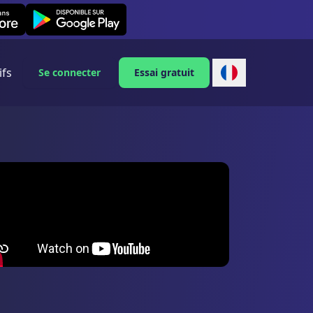
Leexi on Android
ifs
Se connecter
Essai gratuit