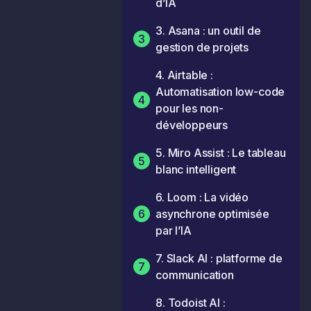
d’IA
3. Asana : un outil de
3
gestion de projets
4. Airtable :
Automatisation low-code
4
pour les non-
développeurs
5. Miro Assist : Le tableau
5
blanc intelligent
6. Loom : La vidéo
6
asynchrone optimisée
par l’IA
7. Slack AI : platforme de
7
communication
8. Todoist AI :