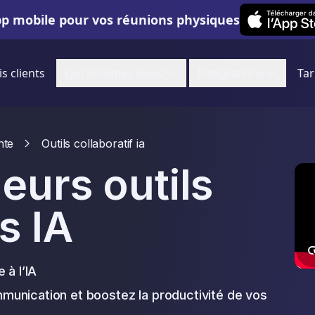
Leexi on iOS
pp mobile pour vos réunions physiques
is clients
Qui Sommes Nous
Intégrations
Tar
nte
Outils collaboratif ia
leurs outils
s IA
 à l’IA
munication et boostez la productivité de vos