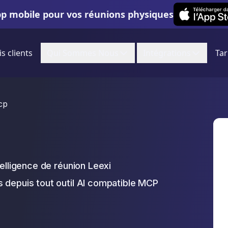
Leexi on iOS
pp mobile pour vos réunions physiques
is clients
Qui Sommes Nous
Intégrations
Tar
cp
telligence de réunion Leexi
 depuis tout outil AI compatible MCP