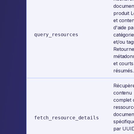
document
produit L
et conte
d'aide pa
query_resources
catégorie
et/ou tag
Retourn
métadon
et courts
résumés.
Récupèr
contenu
complet 
ressourc
document
fetch_resource_details
spécifiqu
par UUID