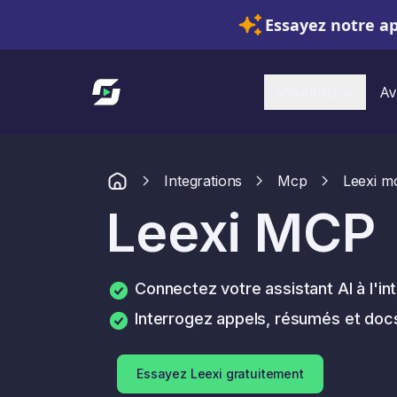
Essayez notre a
Lien vers l'accueil
Solutions
Av
Integrations
Mcp
Leexi m
Leexi MCP
Connectez votre assistant AI à l'in
Interrogez appels, résumés et docs
Essayez Leexi gratuitement