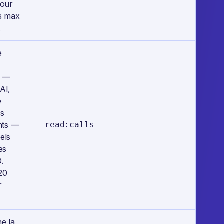
pour
s max
.
e
s —
AI,
e
os
nts —
read:calls
els
es
.
20
r
e la