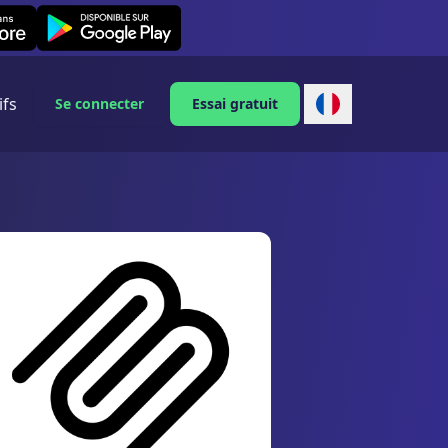
Leexi on Android
ifs
Se connecter
Essai gratuit