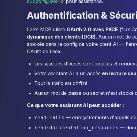
support@leexi.ai
pour assistance.
Authentification & Sécur
Leexi MCP utilise
OAuth 2.0 avec PKCE
(flux Co
dynamique des clients (DCR)
. Aucun mot de pas
stockés dans la config de votre client AI — l'enr
OAuth de Leexi.
Les sessions d'accès sont courtes et renou
Votre assistant AI a un accès
en lecture seu
Tout le trafic est chiffré
Aucun mot de passe ou secret n'est stocké d
Ce que votre assistant AI peut accéder :
— enregistrements d'appels de 
read:calls
— docum
read:documentation_resources