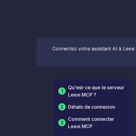
Connectez votre assistant AI à Leexi
Qu'est-ce que le serveur
1
Leexi MCP ?
2
Détails de connexion
Comment connecter
3
Leexi MCP