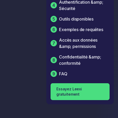
Authentification &amp;
4
Sécurité
5
Outils disponibles
6
Exemples de requêtes
Accès aux données
7
&amp; permissions
Confidentialité &amp;
8
conformité
9
FAQ
Essayez Leexi
gratuitement