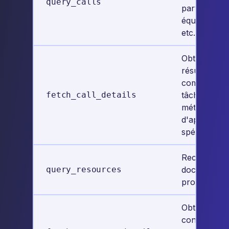
query_calls
participant,
équipe, clien
etc.
Obtenez
résumés
complets,
fetch_call_details
tâches et
métadonnée
d'appels
spécifiques
Recherchez 
query_resources
documentat
produit Leex
Obtenez le
contenu