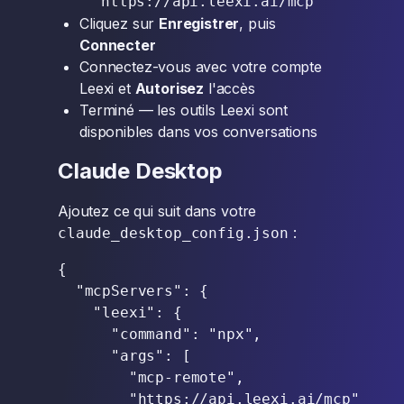
https://api.leexi.ai/mcp
Cliquez sur
Enregistrer
, puis
Connecter
Connectez-vous avec votre compte
Leexi et
Autorisez
l'accès
Terminé — les outils Leexi sont
disponibles dans vos conversations
Claude Desktop
Ajoutez ce qui suit dans votre
:
claude_desktop_config.json
{

  "mcpServers": {

    "leexi": {

      "command": "npx",

      "args": [

        "mcp-remote",

        "https://api.leexi.ai/mcp"
