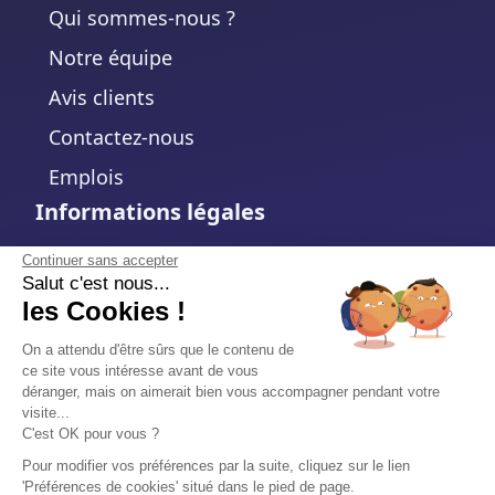
Qui sommes-nous ?
Notre équipe
Avis clients
Contactez-nous
Emplois
Informations légales
Mentions légales
Continuer sans accepter
Salut c'est nous...
Politique de confidentialité
les Cookies !
Politique de cookies
On a attendu d'être sûrs que le contenu de
ce site vous intéresse avant de vous
Modifier votre choix de cookies
déranger, mais on aimerait bien vous accompagner pendant votre
visite...
Conditions d'utilisation
C'est OK pour vous ?
Accord de traitement des données
Pour modifier vos préférences par la suite, cliquez sur le lien
'Préférences de cookies' situé dans le pied de page.