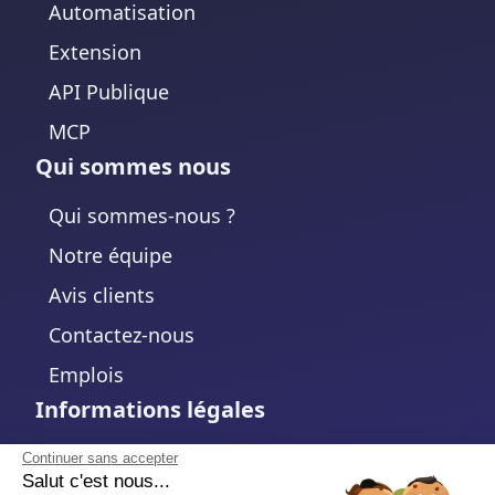
Automatisation
Extension
API Publique
MCP
Qui sommes nous
Qui sommes-nous ?
Notre équipe
Avis clients
Contactez-nous
Emplois
Informations légales
Mentions légales
Continuer sans accepter
Salut c'est nous...