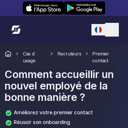
Leexi on iOS
Leexi on Android
Lien vers l'accueil
Cas d
Recruteurs
Premier
usage
contact
Comment accueillir un
nouvel employé de la
bonne manière ?
Améliorez votre premier contact
Réussir son onboarding