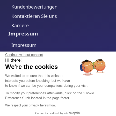
Kundenbewertungen
Kontaktieren Sie uns
Karriere
Impressum
Impressum
Datenschutzerklärung
Continue without consent
Hi there!
Cookie-Richtlinie
We're the cookies
Cookie-Einstellungen ändern
We waited to be sure that this website
interests you before knocking, but we
have
Allgemeine Geschäftsbedingungen
to know if we can be your companions during your visit.
Auftragsverarbeitungsvertrag
To modify your preferences afterwards, click on the 'Cookie
Preferences' link located in the page footer.
Sicherheit
We respect your privacy, here's how.
Vertrauenszentrum
Consents certified by