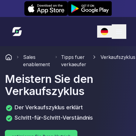
Leexi on iOS
Leexi on Android
Link zur Startseite
Sales
Tipps fuer
Verkaufszyklus
enablement
verkaeufer
Meistern Sie den
Verkaufszyklus
Der Verkaufszyklus erklärt
Schritt-für-Schritt-Verständnis