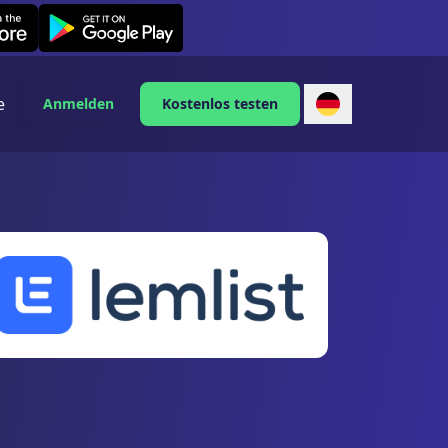
Leexi on Android
e
Anmelden
Kostenlos testen