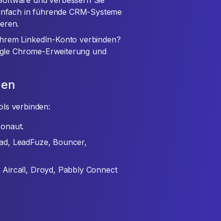
Software und verbessern Sie
 einfach in führende CRM-Systeme
eren.
 Ihrem LinkedIn-Konto verbinden?
Google Chrome-Erweiterung und
nen
ols verbinden:
xonaut.
ad, LeadFuze, Bouncer,
Aircall, Droyd, Pabbly Connect