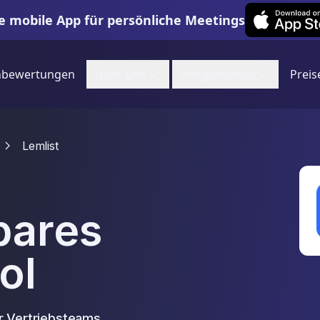
Leexi on iOS
e mobile App für persönliche Meetings
nbewertungen
Uber Uns
Integrationen
Preis
Lemlist
bares
ol
ür Vertriebsteams