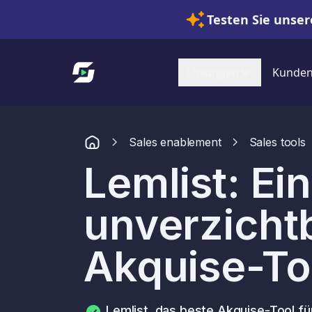
Testen Sie unser
Link zur Startseite
Lösungen
Kunde
Sales enablement
Sales tools
Lemlist: Ein
unverzicht
Akquise-To
Lemlist, das beste Akquise-Tool f