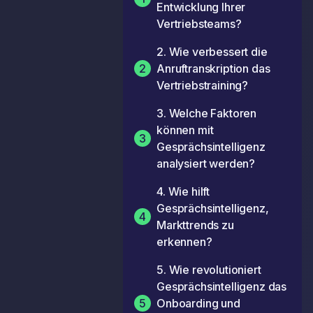
Entwicklung Ihrer
Vertriebsteams?
2. Wie verbessert die
2
Anruftranskription das
Vertriebstraining?
3. Welche Faktoren
können mit
3
Gesprächsintelligenz
analysiert werden?
4. Wie hilft
Gesprächsintelligenz,
4
Markttrends zu
erkennen?
5. Wie revolutioniert
Gesprächsintelligenz das
5
Onboarding und