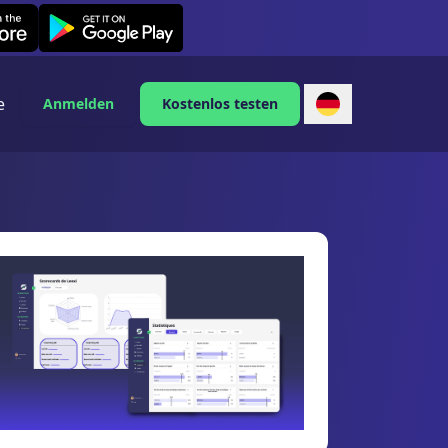
Leexi on Android
e
Anmelden
Kostenlos testen