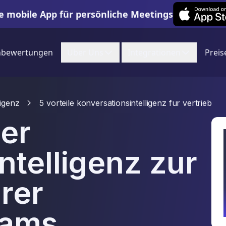
Leexi on iOS
e mobile App für persönliche Meetings
nbewertungen
Uber Uns
Integrationen
Preis
ligenz
5 vorteile konversationsintelligenz fur vertrieb
der
ntelligenz zur
rer
eams