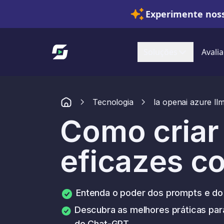
Experimente noss
Link para a página inicial
Soluções
Avalia
Tecnologia
Ia openai azure ll
Como criar
eficazes c
Entenda o poder dos prompts e do
Descubra as melhores práticas para
do Chat-GPT