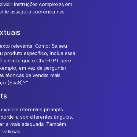
ividir instruções complexas em
tente assegura coerência nas
xtuais
xto relevante. Como: Se seu
u produto específico, inclua essa
cê permite que o Chat-GPT gere
exemplo, em vez de perguntar
as técnicas de vendas mais
iço (SaaS)?"
ts
explore diferentes prompts.
orde-a sob diferentes ângulos.
lher a mais adequada. Também
 valiosas.