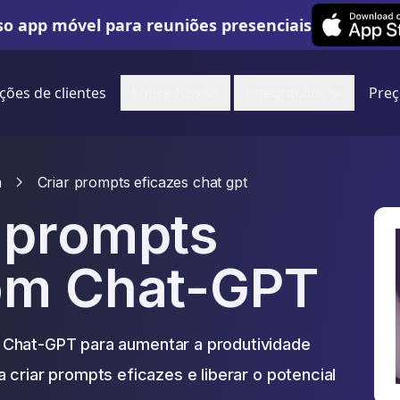
Leexi on iOS
o app móvel para reuniões presenciais
ções de clientes
Sobre Nos
Integrações
Preç
m
Criar prompts eficazes chat gpt
 prompts
om Chat-GPT
 Chat-GPT para aumentar a produtividade
 criar prompts eficazes e liberar o potencial