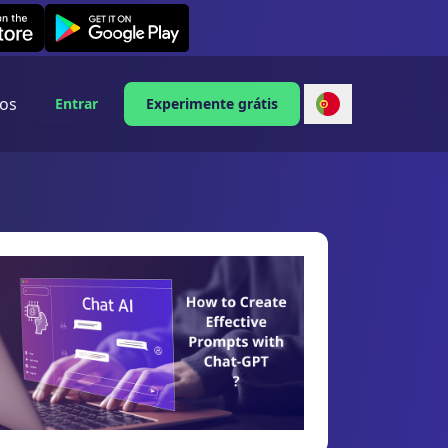
Leexi on Android
os
Entrar
Experimente grátis