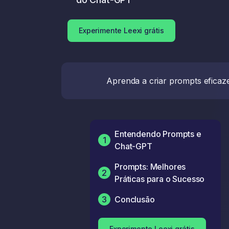
Experimente Leexi grátis
Aprenda a criar prompts eficaz
Entendendo Prompts e
1
Chat-GPT
Prompts: Melhores
2
Práticas para o Sucesso
3
Conclusão
Experimente Leexi grátis