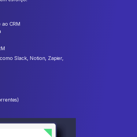
te ao CRM
a
RM
como Slack, Notion, Zapier,
rrentes)