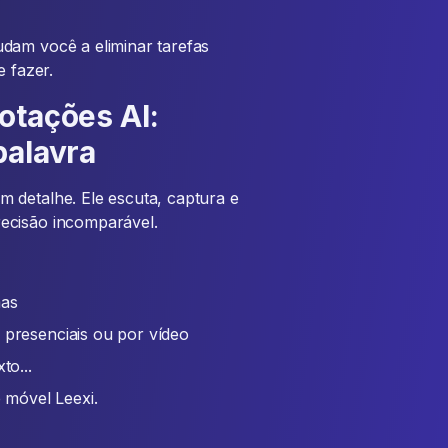
dam você a eliminar tarefas
e fazer.
otações AI:
palavra
 detalhe. Ele escuta, captura e
ecisão incomparável.
mas
 presenciais ou por vídeo
o...
 móvel Leexi.