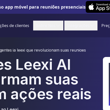
Leexi on iOS
o app móvel para reuniões presenciais
ções de clientes
Sobre Nos
Integrações
Preç
gentes ia leexi que revolucionam suas reunioes
s Leexi AI
ormam suas
m ações reais
 ao Leexi