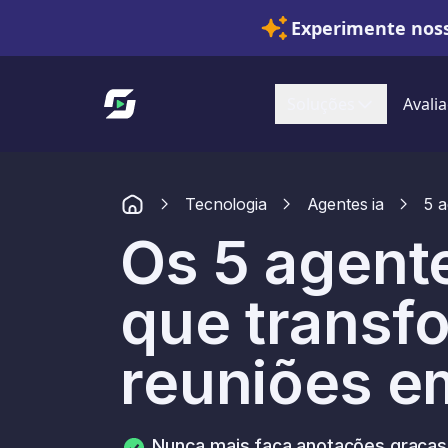
Experimente noss
Link para a página inicial
Soluções
Avalia
Tecnologia
Agentes ia
5 a
Os 5 agente
que transf
reuniões e
Nunca mais faça anotações graças