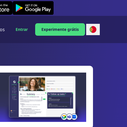
Leexi on Android
os
Entrar
Experimente grátis