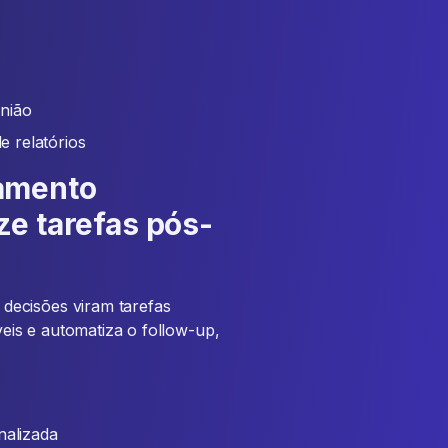
união
 relatórios
amento
ze tarefas pós-
decisões viram tarefas
veis e automatiza o follow-up,
nalizada