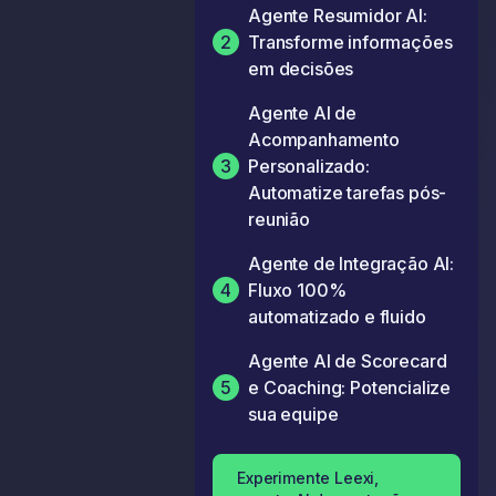
Agente Resumidor AI:
2
Transforme informações
em decisões
Agente AI de
Acompanhamento
3
Personalizado:
Automatize tarefas pós-
reunião
Agente de Integração AI:
4
Fluxo 100%
automatizado e fluido
Agente AI de Scorecard
5
e Coaching: Potencialize
sua equipe
Experimente Leexi,