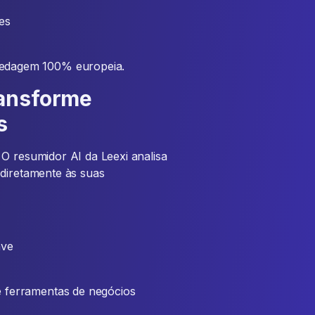
es
pedagem 100% europeia.
ransforme
s
 O resumidor AI da Leexi analisa
 diretamente às suas
ave
e ferramentas de negócios