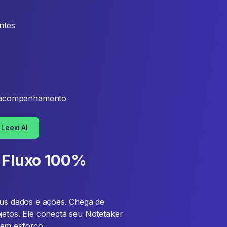
antes
r acompanhamento
Leexi AI
: Fluxo 100%
eus dados e ações. Chega de
jetos. Ele conecta seu Notetaker
sem esforço.