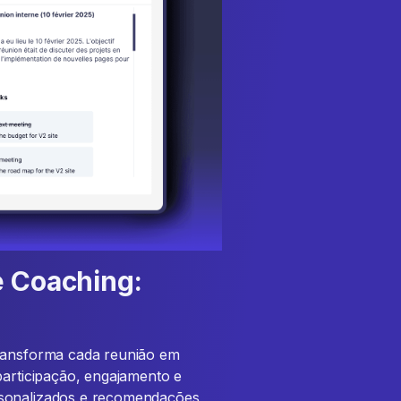
e Coaching:
transforma cada reunião em
participação, engajamento e
rsonalizados e recomendações