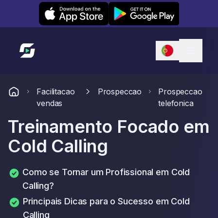
Leexi on iOS
Leexi on Android
Link para a página inicial
Facilitacao
Prospeccao
Prospeccao
vendas
telefonica
Treinamento Focado em
Cold Calling
Como se Tornar um Profissional em Cold
Calling?
Principais Dicas para o Sucesso em Cold
Calling