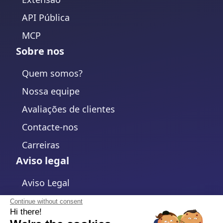
API Pública
MCP
Sobre nos
Quem somos?
Nossa equipe
Avaliações de clientes
Contacte-nos
Carreiras
Aviso legal
Aviso Legal
Política de Privacidade
Continue without consent
Hi there!
Política de cookies