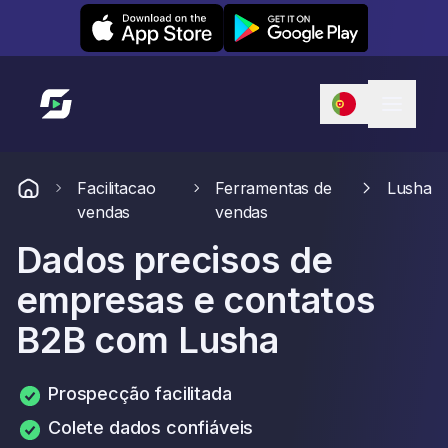
Leexi on iOS
Leexi on Android
Link para a página inicial
Facilitacao
Ferramentas de
Lusha
vendas
vendas
Dados precisos de
empresas e contatos
B2B com Lusha
Prospecção facilitada
Colete dados confiáveis