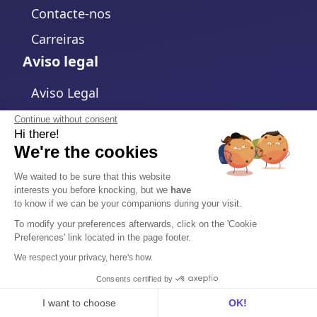
Contacte-nos
Carreiras
Aviso legal
Aviso Legal
Política de Privacidade
Continue without consent
Hi there!
Política de cookies
We're the cookies
Alterar configurações de cookies
We waited to be sure that this website
interests you before knocking, but we
have
Termos e Condições
to know if we can be your companions during your visit.
Acordo de Processamento de Dados
To modify your preferences afterwards, click on the 'Cookie
Preferences' link located in the page footer.
Segurança
We respect your privacy, here's how.
Central de Confiança
Consents certified by
I want to choose
OK!