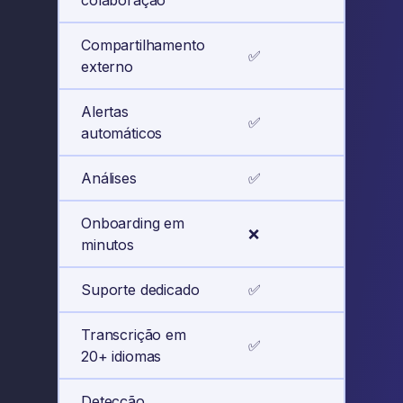
colaboração
Compartilhamento
✅
✅
externo
Alertas
✅
✅
automáticos
Análises
✅
✅
Onboarding em
❌
✅
minutos
Suporte dedicado
✅
✅
Transcrição em
✅
✅
20+ idiomas
Detecção