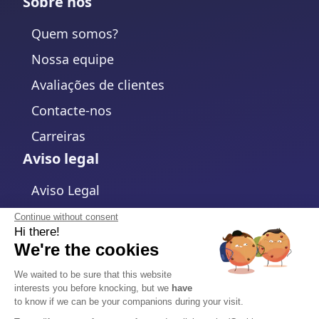
Sobre nos
Quem somos?
Nossa equipe
Avaliações de clientes
Contacte-nos
Carreiras
Aviso legal
Aviso Legal
Política de Privacidade
Continue without consent
Hi there!
Política de cookies
We're the cookies
Alterar configurações de cookies
We waited to be sure that this website
interests you before knocking, but we
have
Termos e Condições
to know if we can be your companions during your visit.
Acordo de Processamento de Dados