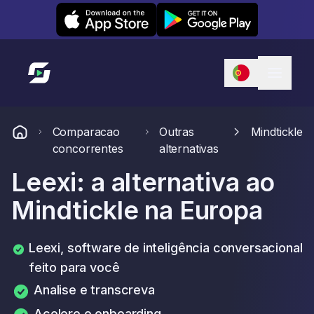
Leexi on iOS
Leexi on Android
Link para a página inicial
Comparacao
Outras
Mindtickle
concorrentes
alternativas
Leexi: a alternativa ao
Mindtickle na Europa
Leexi, software de inteligência conversacional
feito para você
Analise e transcreva
Acelere o onboarding