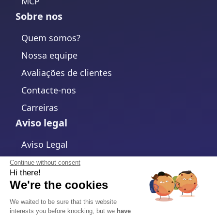
MCP
Sobre nos
Quem somos?
Nossa equipe
Avaliações de clientes
Contacte-nos
Carreiras
Aviso legal
Aviso Legal
Política de Privacidade
Continue without consent
Hi there!
Política de cookies
We're the cookies
Alterar configurações de cookies
We waited to be sure that this website
interests you before knocking, but we
have
Termos e Condições