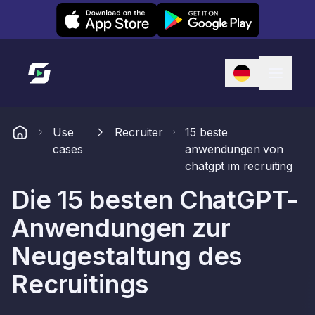
Leexi on iOS
Leexi on Android
Link zur Startseite
Use
Recruiter
15 beste
cases
anwendungen von
chatgpt im recruiting
Die 15 besten ChatGPT-
Anwendungen zur
Neugestaltung des
Recruitings