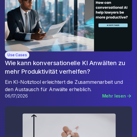
Use Cases
Wie kann konversationelle KI Anwälten zu
mehr Produktivität verhelfen?
Ein KI-Notiztool erleichtert die Zusammenarbeit und
den Austausch für Anwälte erheblich.
06/17/2026
Mehr lesen