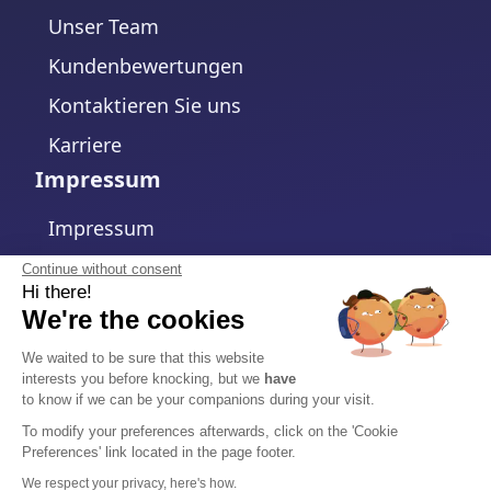
Unser Team
Kundenbewertungen
Kontaktieren Sie uns
Karriere
Impressum
Impressum
Datenschutzerklärung
Continue without consent
Hi there!
Cookie-Richtlinie
We're the cookies
Cookie-Einstellungen ändern
We waited to be sure that this website
interests you before knocking, but we
have
Allgemeine Geschäftsbedingungen
to know if we can be your companions during your visit.
Auftragsverarbeitungsvertrag
To modify your preferences afterwards, click on the 'Cookie
Preferences' link located in the page footer.
Sicherheit
We respect your privacy, here's how.