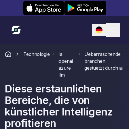
Leexi on iOS
Leexi on Android
Link zur Startseite
Technologie
Ia
Ueberraschende
openai
branchen
azure
gestuetzt durch ai
llm
Diese erstaunlichen
Bereiche, die von
künstlicher Intelligenz
profitieren