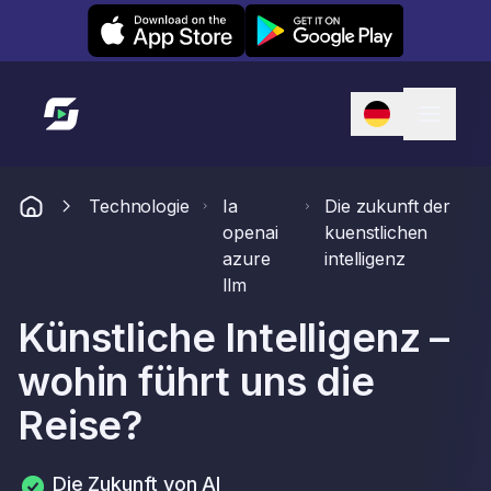
Leexi on iOS
Leexi on Android
Link zur Startseite
Technologie
Ia
Die zukunft der
openai
kuenstlichen
azure
intelligenz
llm
Künstliche Intelligenz –
wohin führt uns die
Reise?
Die Zukunft von AI