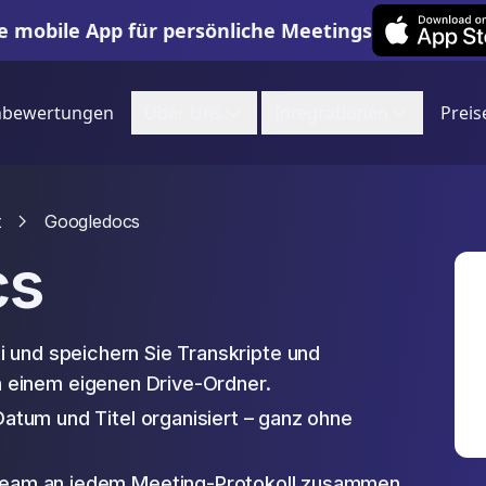
Leexi on iOS
e mobile App für persönliche Meetings
nbewertungen
Uber Uns
Integrationen
Preis
t
Googledocs
cs
 und speichern Sie Transkripte und
einem eigenen Drive-Ordner.
Datum und Titel organisiert – ganz ohne
m Team an jedem Meeting-Protokoll zusammen.