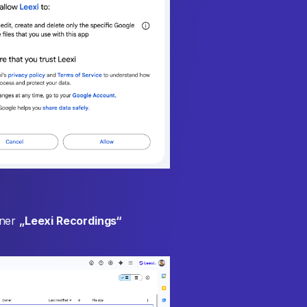
dner
„Leexi Recordings“