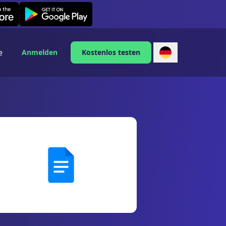
Leexi on Android
e
Anmelden
Kostenlos testen