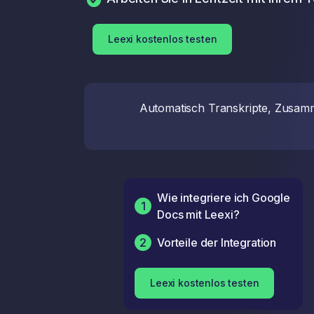
Leexi kostenlos testen
Automatisch Transkripte, Zusamme
Wie integriere ich Google
1
Docs mit Leexi?
2
Vorteile der Integration
Leexi kostenlos testen