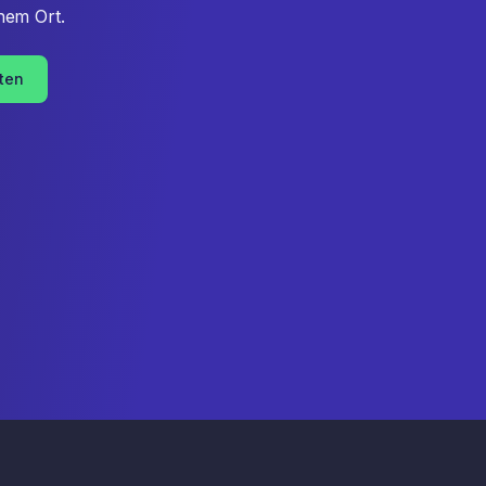
nem Ort.
sten