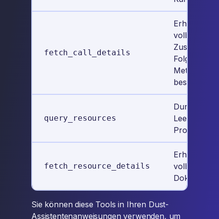
Erhalten Sie
vollständige
Zusammenfa
fetch_call_details
Folgeaufga
Metadaten 
bestimmten
Durchsuche
query_resources
Leexi-
Produktdok
Erhalten Sie
fetch_resource_details
vollständige
Dokumentati
Sie können diese Tools in Ihren Dust-
Assistentenanweisungen verwenden, um