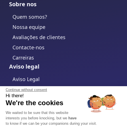
Sobre nos
Quem somos?
Nossa equipe
Avaliações de clientes
Contacte-nos
Carreiras
Aviso legal
Aviso Legal
Política de Privacidade
Continue without consent
Hi there!
Política de cookies
We're the cookies
Alterar configurações de cookies
We waited to be sure that this website
interests you before knocking, but we
have
Termos e Condições
to know if we can be your companions during your visit.