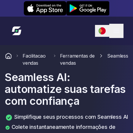
Leexi on iOS
Leexi on Android
Link para a página inicial
Facilitacao
Ferramentas de
Seamless
vendas
vendas
Seamless AI:
automatize suas tarefas
com confiança
Simplifique seus processos com Seamless AI
Colete instantaneamente informações de